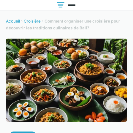
Accueil
›
Croisière
›
Comment organiser une croisière pour
découvrir les traditions culinaires de Bali?