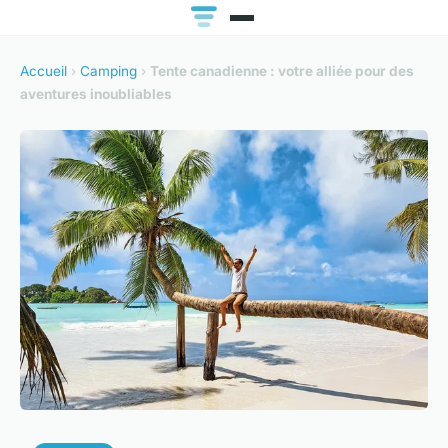
Accueil
›
Camping
›
Tente canadienne : votre alliée pour des
aventures inoubliables