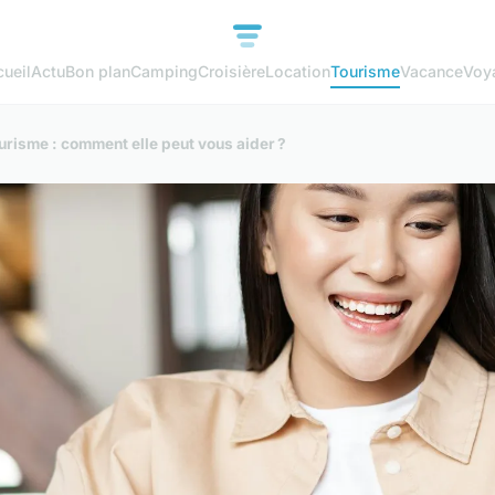
ueil
Actu
Bon plan
Camping
Croisière
Location
Tourisme
Vacance
Voy
risme : comment elle peut vous aider ?