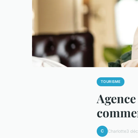
TOURISME
Agence
comment
C
Charlotte
3 dé