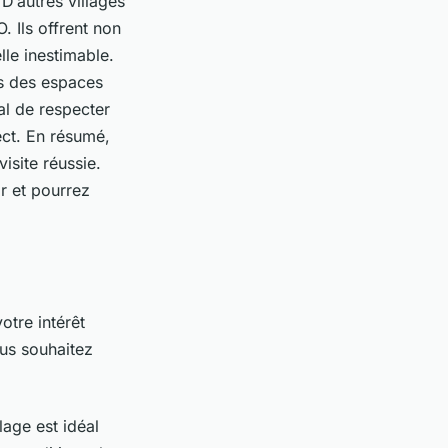
D’autres villages
 Ils offrent non
le inestimable.
is des espaces
ial de respecter
ect. En résumé,
isite réussie.
r et pourrez
otre intérêt
us souhaitez
age est idéal