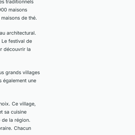
s traditionnels
 900 maisons
t maisons de thé.
u architectural.
 Le festival de
r découvrir la
us grands villages
is également une
oix. Ce village,
t sa cuisine
 de la région.
éraire. Chacun