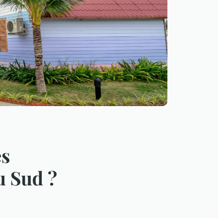
es
u Sud ?