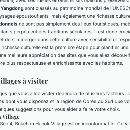
réenne, avec ses ruelles étroites et ses maisons préservées. 
t
Yangdong
sont classés au patrimoine mondial de l’UNESCO.
sages époustouflants, mais également une richesse culturel
itionnels
ne sont pas simplement des lieux touristiques, ma
itants perpétuent des traditions séculaires. Il est donc cruc
et de s’immerger dans cette culture avec sensibilité et resp
ichesse culturelle est la première étape pour planifier une v
une meilleure appréciation des sites que vous allez découvri
ère plus respectueuse et enrichissante avec les habitants.
illages à visiter
ges que vous allez visiter dépendra de plusieurs facteurs : v
ps dont vous disposez et la région de Corée du Sud que vo
uelques suggestions pour vous aider à faire votre choix.
Village
Séoul, Bukchon Hanok Village est un incontournable. Ce vill