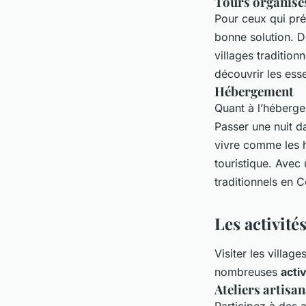
Tours organisé
Pour ceux qui pré
bonne solution. D
villages tradition
découvrir les esse
Hébergement
Quant à l’héberge
Passer une nuit d
vivre comme les h
touristique. Avec
traditionnels en 
Les activit
Visiter les villa
nombreuses
activ
Ateliers artisa
Participez à des a