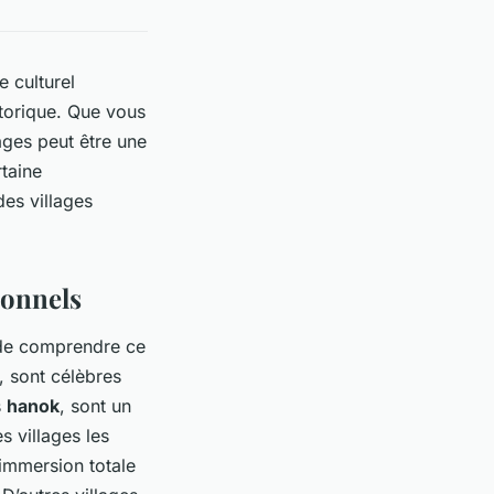
 culturel
storique. Que vous
ages peut être une
taine
des villages
ionnels
l de comprendre ce
, sont célèbres
s
hanok
, sont un
s villages les
 immersion totale