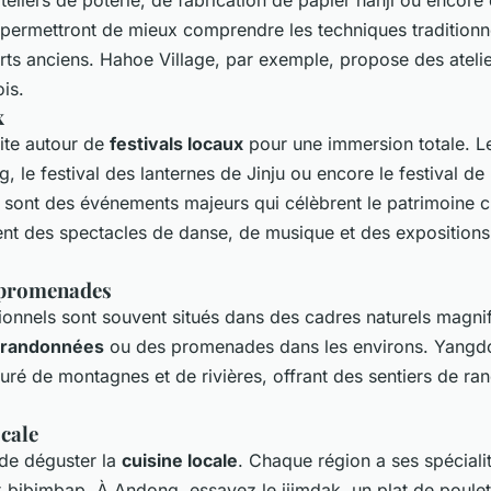
 permettront de mieux comprendre les techniques traditionne
s anciens. Hahoe Village, par exemple, propose des atelie
is.
x
site autour de
festivals locaux
pour une immersion totale. Le
 le festival des lanternes de Jinju ou encore le festival de
sont des événements majeurs qui célèbrent le patrimoine cu
rent des spectacles de danse, de musique et des expositions 
 promenades
itionnels sont souvent situés dans des cadres naturels magnif
randonnées
ou des promenades dans les environs. Yangdo
uré de montagnes et de rivières, offrant des sentiers de r
cale
de déguster la
cuisine locale
. Chaque région a ses spéciali
bibimbap. À Andong, essayez le jjimdak, un plat de poulet