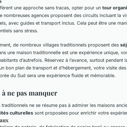
s
fèrent une approche sans tracas, opter pour un
tour organ
e nombreuses agences proposent des circuits incluant la vis
nels, avec guides et transport inclus. Cela peut être une man
ntiels sans stress.
ment, de nombreux villages traditionnels proposent des
sé
ans une maison traditionnelle est une expérience unique, v
abitants d’autrefois. Réservez à l’avance, surtout pendant l
 un bon plan de transport et d’hébergement, votre visite des 
Corée du Sud sera une expérience fluide et mémorable.
és à ne pas manquer
ges traditionnels ne se résume pas à admirer les maisons anc
ités culturelles
sont proposées pour enrichir votre expérie
naux
teliers de poterie, de fabrication de papier hanji ou encore 