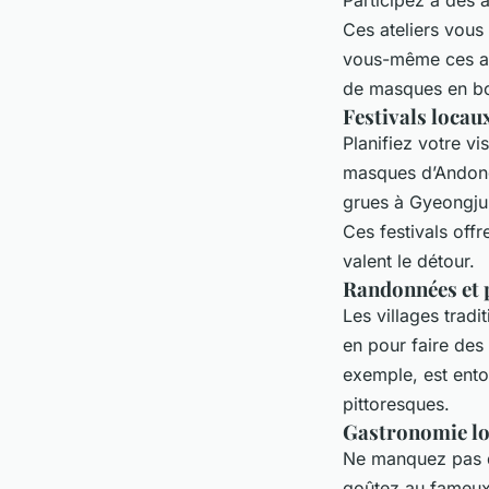
Ces ateliers vous
vous-même ces art
de masques en bo
Festivals locau
Planifiez votre vi
masques d’Andong,
grues à Gyeongju 
Ces festivals off
valent le détour.
Randonnées et
Les villages trad
en pour faire des
exemple, est ento
pittoresques.
Gastronomie lo
Ne manquez pas 
goûtez au fameux 