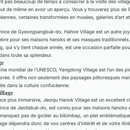
nt pas beaucoup de temps à consacrer à la visite des village
tout de même en avoir un aperçu. Vous y trouverez plus de
oréennes, certaines transformées en musées, galeries d’art e
vince de Gyeongsangbuk-do, Hahoe Village est un autre joya
lèbre pour ses maisons hanoks et ses masques traditionnels.
 qui s’y tient chaque année, est une occasion parfaite pou
dans toute sa splendeur.
ge
ine mondial de l’UNESCO, Yangdong Village est l’un des pl
Corée. Il offre non seulement des paysages pittoresques ma
te dans la culture confucéenne.
illage
ce plus immersive, Jeonju Hanok Village est un excellent ch
vince de Jeollabuk-do, est connu pour ses maisons hanoks e
e manquez pas de goûter au bibimbap, un plat emblématique
llage dépendra donc de vos centres d’intérêt et de votre itin