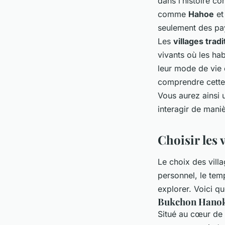
dans l’histoire co
comme
Hahoe
e
seulement des pay
Les
villages trad
vivants où les hab
leur mode de vie 
comprendre cette r
Vous aurez ainsi 
interagir de mani
Choisir les v
Le choix des villa
personnel, le tem
explorer. Voici q
Bukchon Hanok 
Situé au cœur de 