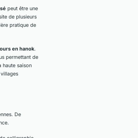
isé
peut être une
ite de plusieurs
ière pratique de
jours en hanok
.
ous permettant de
a haute saison
villages
iennes. De
nce.
de calligraphie.