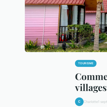
TOURISME
Comment
village
C
Charlotte
1 sep