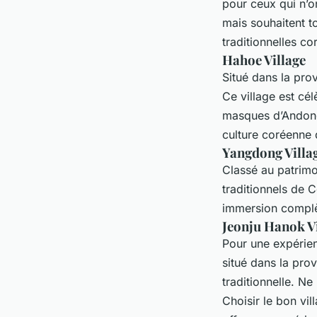
pour ceux qui n’o
mais souhaitent 
traditionnelles c
Hahoe Village
Situé dans la pro
Ce village est cé
masques d’Andong,
culture coréenne 
Yangdong Villa
Classé au patrimo
traditionnels de 
immersion complè
Jeonju Hanok V
Pour une expérien
situé dans la pro
traditionnelle. N
Choisir le bon vi