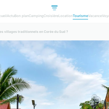
ueil
Actu
Bon plan
Camping
Croisière
Location
Tourisme
Vacance
Voy
s villages traditionnels en Corée du Sud ?