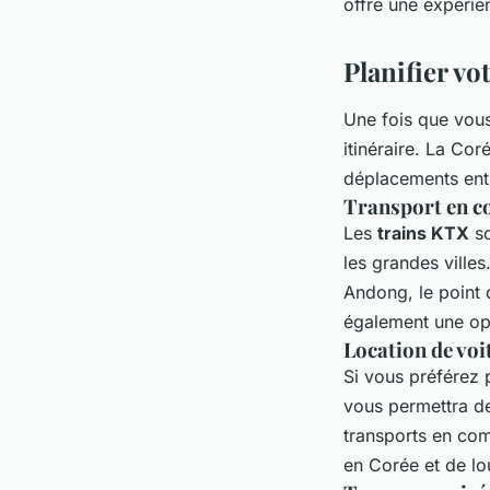
offre une expérie
Planifier vo
Une fois que vous 
itinéraire. La Cor
déplacements entr
Transport en 
Les
trains KTX
so
les grandes ville
Andong, le point 
également une op
Location de voi
Si vous préférez p
vous permettra de
transports en co
en Corée et de lo