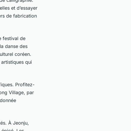
lles et d’essayer
rs de fabrication
 festival de
 la danse des
lturel coréen.
artistiques qui
iques. Profitez-
ng Village, par
andonnée
tés. À Jeonju,
 épicé. Les